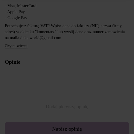
- Visa, MasterCard
- Apple Pay
- Google Pay
Potrzebujesz fakturę VAT? Wpisz dane do faktury (NIP, nazwa firmy,
adres) w okienku "komentarz" lub wyslij dane oraz numer zamowienia
na maila dnka.world@gmail.com
Czytaj więcej
Opinie
Dodaj pierwszą opinię
Napisz opinię