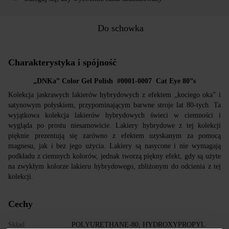
Do schowka
Charakterystyka i spójność
„DNKa” Color Gel Polish #0001-0007 Cat Eye 80”s
Kolekcja jaskrawych lakierów hybrydowych z efektem „kociego oka” i
satynowym połyskiem, przypominającym barwne stroje lat 80-tych. Ta
wyjątkowa kolekcja lakierów hybrydowych świeci w ciemności i
wygląda po prostu niesamowicie. Lakiery hybrydowe z tej kolekcji
pięknie prezentują się zarówno z efektem uzyskanym za pomocą
magnesu, jak i bez jego użycia. Lakiery są nasycone i nie wymagają
podkładu z ciemnych kolorów, jednak tworzą piękny efekt, gdy są użyte
na zwykłym kolorze lakieru hybrydowego, zbliżonym do odcienia z tej
kolekcji.
Cechy
Skład
POLYURETHANE-80, HYDROXYPROPYL