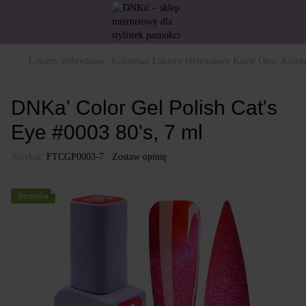
Lakiery hybrydowe
Kolorowe Lakiery Hybrydowe Kocie Oko
Kolor
DNKa' Color Gel Polish Cat's
Eye #0003 80's, 7 ml
Artykuł:
FTCGP0003-7
Zostaw opinię
Bestseller