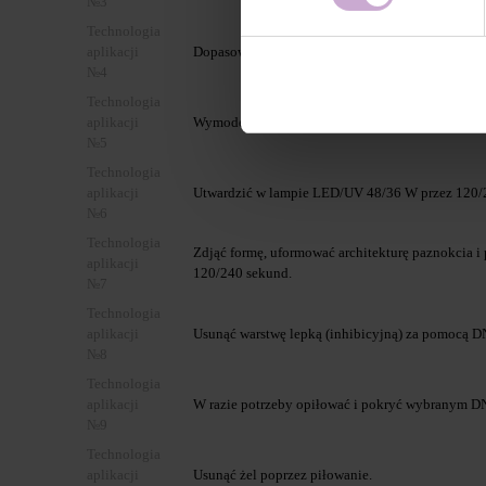
№3
Technologia
aplikacji
Dopasować i podłożyć formę PAPER NAIL FORM
№4
Technologia
aplikacji
Wymodelować przedłużenie paznokcia wybrany
№5
Technologia
aplikacji
Utwardzić w lampie LED/UV 48/36 W przez 120/
№6
Technologia
Zdjąć formę, uformować architekturę paznokcia 
aplikacji
120/240 sekund.
№7
Technologia
aplikacji
Usunąć warstwę lepką (inhibicyjną) za pomocą DN
№8
Technologia
aplikacji
W razie potrzeby opiłować i pokryć wybranym DN
№9
Technologia
aplikacji
Usunąć żel poprzez piłowanie.