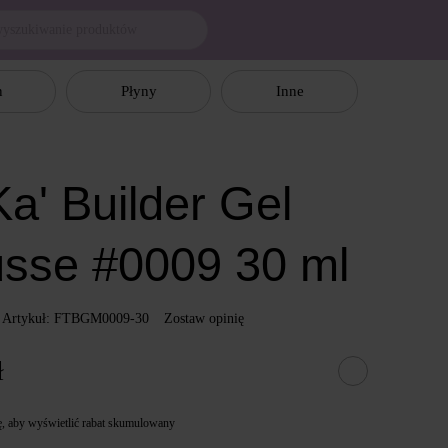
n
Płyny
Inne
a' Builder Gel
sse #0009 30 ml
Artykuł: FTBGM0009-30
Zostaw opinię
ł
ę
, aby wyświetlić rabat skumulowany