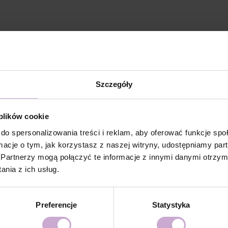
ści;
Szczegóły
METHACRYLATE, SILICON DIOXIDE, ETHYL
 plików cookie
380, CI 15850, CI 77491, CI 77492, CI 15985, CI
do spersonalizowania treści i reklam, aby oferować funkcje sp
ormacje o tym, jak korzystasz z naszej witryny, udostępniamy p
odelowaniu: Wykonać standardowe przygotowanie
Partnerzy mogą połączyć te informacje z innymi danymi otrzym
wić powierzchnię paznokcia, wykonać manicure.
nia z ich usług.
w celu zwiększenia przyczepności.
Preferencje
Statystyka
Fiber Base) i utwardzić w lampie LED/UV 48/36 W przez