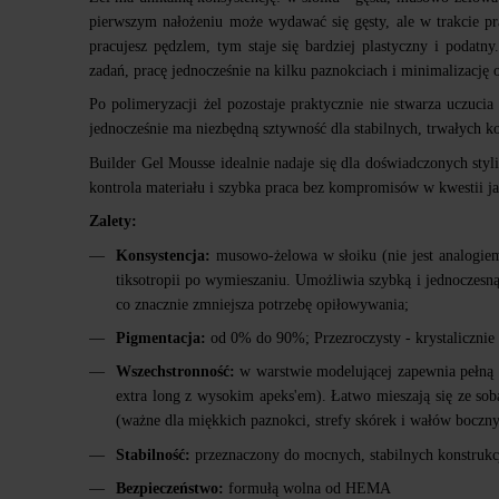
pierwszym nałożeniu może wydawać się gęsty, ale w trakcie pr
pracujesz pędzlem, tym staje się bardziej plastyczny i podatn
zadań, pracę jednocześnie na kilku paznokciach i minimalizację
Po polimeryzacji żel pozostaje praktycznie nie stwarza uczuci
jednocześnie ma niezbędną sztywność dla stabilnych, trwałych ko
Builder Gel Mousse idealnie nadaje się dla doświadczonych sty
kontrola materiału i szybka praca bez kompromisów w kwestii ja
Zalety:
Konsystencja:
musowo-żelowa w słoiku (nie jest analogiem
tiksotropii po wymieszaniu. Umożliwia szybką i jednoczesn
co znacznie zmniejsza potrzebę opiłowywania;
Pigmentacja:
od 0% do 90%; Przezroczysty - krystalicznie 
Wszechstronność:
w warstwie modelującej zapewnia pełną 
extra long z wysokim apeks'em). Łatwo mieszają się ze sob
(ważne dla miękkich paznokci, strefy skórek i wałów boczny
Stabilność:
przeznaczony do mocnych, stabilnych konstrukcji
Bezpieczeństwo:
formułą wolna od HEMA