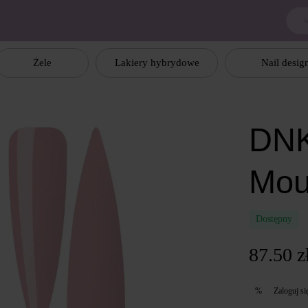
Żele
Lakiery hybrydowe
Nail desig
DNK
Mou
Dostępny
87.50 z
Zaloguj si
%