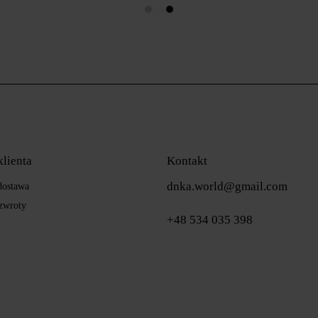
klienta
Kontakt
dnka.world@gmail.com
 dostawa
zwroty
+48 534 035 398