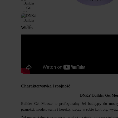
Wideo
Charakterystyka i spójność
DNKa’ Builder Gel Mou
Builder Gel Mousse to profesjonalny żel budujący do mocnych
paznokci, modelowania i korekty. Łączy w sobie kontrolę, wytrz
Żel ma unikalną konsystencję: w słoiku - gęsta, musowo-żelowa