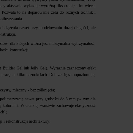
acy aktywnie wykazuje wyraźną tiksotropię - im więcej
y. Pozwala to na dopasowanie żelu do różnych technik i
 opiłowywania.
a obciążenia nawet przy modelowaniu dużej długości, ale
nstrukcji.
listów, dla których ważna jest maksymalna wytrzymałość,
kości konstrukcji.
 Builder Gel lub Jelly Gel). Wyraźnie zaznaczony efekt
ą pracę na kilku paznokciach. Dobrze się samopoziomuje,
czysty, mleczny - bez żółknięcia;
polimeryzację nawet przy grubości do 3 mm (w tym dla
ą kolorami. W cienkiej warstwie zachowuje elastyczność
ch);
 i rekonstrukcji architektury;