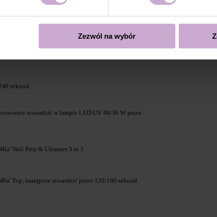
 lub TOP FORM pod paznokciem.
Zezwól na wybór
Z
m odcieniem Builder GEL MOUSSE.
240 sekund.
i ponownie utwardzić w lampie LED/UV 48/36 W przez
Ka’ Nail Prep & Cleanser 3 in 1.
Ka’ Top, następnie utwardzić przez 120/180 sekund.