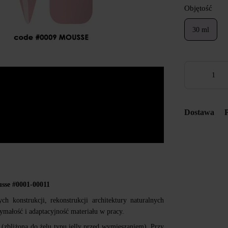
Objętość
30 ml
Dostawa
sse #0001-00011
 konstrukcji, rekonstrukcji architektury naturalnych
ymałość i adaptacyjność materiału w pracy.
 (zbliżona do żelu typu jelly przed wymieszaniem). Przy