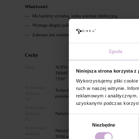
Właściwości:
Ma bardziej wyraźną, lepką warstwę inhibicyjną;
Wymaga długiej polimeryzacji - do 240 sekund.
Zalecane jest wymieszanie w przypadku oznak niejednorodno
Zgoda
Cechy
Skład
ACRYLATES COPOLYMER, HYDROXYPROPYL 
Niniejsza strona korzysta z
TRIMETHYLBENZOYL PHENYLPHOSPHINATE, CI 45
77007.
Wykorzystujemy pliki cookie 
Technologia
ruch w naszej witrynie. Inf
Technologia aplikacji Builder Gel MOUSSE w m
aplikacji
reklamowym i analitycznym. 
paznokcia: usunąć poprzednią stylizację, zmato
№1
uzyskanymi podczas korzysta
Technologia
aplikacji
Nałożyć DNKa’ Dehydrator oraz DNKa’ Ultrabond 
Wybór
№2
Niezbędne
zgody
Technologia
Nałożyć DNKa’ Base (zaleca się Multi Base albo 
aplikacji
30/60 sekund.