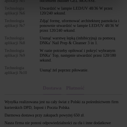
aplikacji №5
odcieniem Builder GEL MOUSSE.
Technologia
Utwardzić w lampie LED/UV 48/36 W przez
aplikacji №6
120/240 sekund.
Technologia
Zdjąć formę, uformować architekturę paznokcia i
aplikacji №7
ponownie utwardzić w lampie LED/UV 48/36 W
przez 120/240 sekund.
Technologia
Usunąć warstwę lepką (inhibicyjną) za pomocą
aplikacji №8
DNKa’ Nail Prep & Cleanser 3 in 1.
Technologia
W razie potrzeby opiłować i pokryć wybranym
aplikacji №9
DNKa’ Top, następnie utwardzić przez 120/180
sekund.
Technologia
Usunąć żel poprzez piłowanie.
aplikacji №10
Dostawa
Płatność
Wysyłka realizowana jest na cały świat z Polski za pośrednictwem firm
kurierskich DPD, Inpost i Poczta Polska.
Darmowa dostawa przy zakupach powyżej 650 zł.
Nasza firma nie ponosi odpowiedzialności za cła i inne dodatkowe