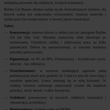
niezbędną sztywność dla stabilnych, trwałych konstrukcji.
Builder Gel Mousse idealnie nadaje się dla doświadczonych stylistów, dla
których ważna jest maksymalna wytrzymałość, kontrola materiału i
szybka praca bez kompromisów w kwestii jakości konstrukcji.
Zalety:
Konsystencja:
musowo-żelowa w słoiku (nie jest analogiem Builder
Gel lub Jelly Gel). Wyraźnie zaznaczony efekt tiksotropii po
wymieszaniu. Umożliwia szybką i jednoczesną pracę na kilku
paznokciach. Dobrze się samopoziomuje, co znacznie zmniejsza
potrzebę opiłowywania;
Pigmentacja:
od 0% do 90%; Przezroczysty - krystalicznie czysty,
mleczny - bez żółknięcia;
Wszechstronność:
w warstwie modelującej zapewnia pełną
polimeryzację nawet przy grubości do 3 mm (w tym dla extra long z
wysokim apeks'em). Łatwo mieszają się ze sobą kolorami. W
cienkiej warstwie zachowuje elastyczność (ważne dla miękkich
paznokci, strefy skórek i wałów bocznych);
Stabilność:
przeznaczony do mocnych, stabilnych konstrukcji i
rekonstrukcji architektury;
Bezpieczeństwo:
formułą wolna od HEMA