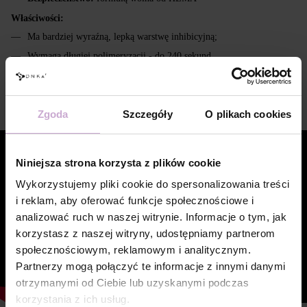
Właściwości:
Ma bardziej wyraźną, lepką warstwę inhibicyjną;
Wymaga długiej polimeryzacji - do 240 sekund.
Zalecane jest wymieszanie w przypadku oznak niejednorodności;
Wideo
Zgoda
Szczegóły
O plikach cookies
Niniejsza strona korzysta z plików cookie
Wykorzystujemy pliki cookie do spersonalizowania treści
i reklam, aby oferować funkcje społecznościowe i
analizować ruch w naszej witrynie. Informacje o tym, jak
korzystasz z naszej witryny, udostępniamy partnerom
społecznościowym, reklamowym i analitycznym.
Partnerzy mogą połączyć te informacje z innymi danymi
otrzymanymi od Ciebie lub uzyskanymi podczas
korzystania z ich usług.