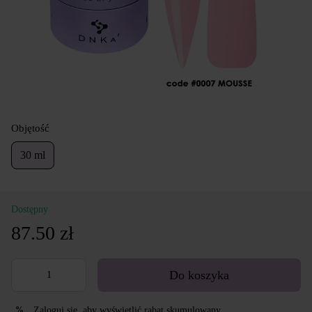
Objętość
30 ml
Dostępny
87.50 zł
Do koszyka
Zaloguj się
, aby wyświetlić rabat skumulowany
%