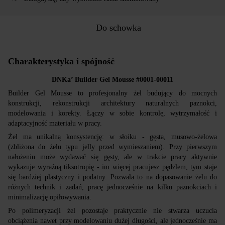
Do schowka
Charakterystyka i spójność
DNKa’ Builder Gel Mousse #0001-00011
Builder Gel Mousse to profesjonalny żel budujący do mocnych
konstrukcji, rekonstrukcji architektury naturalnych paznokci,
modelowania i korekty. Łączy w sobie kontrolę, wytrzymałość i
adaptacyjność materiału w pracy.
Żel ma unikalną konsystencję: w słoiku - gęsta, musowo-żelowa
(zbliżona do żelu typu jelly przed wymieszaniem). Przy pierwszym
nałożeniu może wydawać się gęsty, ale w trakcie pracy aktywnie
wykazuje wyraźną tiksotropię - im więcej pracujesz pędzlem, tym staje
się bardziej plastyczny i podatny. Pozwala to na dopasowanie żelu do
różnych technik i zadań, pracę jednocześnie na kilku paznokciach i
minimalizację opiłowywania.
Po polimeryzacji żel pozostaje praktycznie nie stwarza uczucia
obciążenia nawet przy modelowaniu dużej długości, ale jednocześnie ma