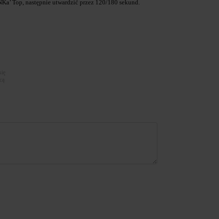
Ka’ Top, następnie utwardzić przez 120/180 sekund.
się
cą