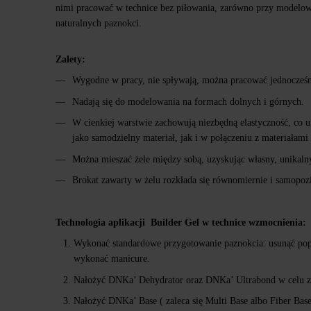
nimi pracować w technice bez piłowania, zarówno przy modelowa
naturalnych paznokci.
Zalety:
Wygodne w pracy, nie spływają, można pracować jednocześn
Nadają się do modelowania na formach dolnych i górnych.
W cienkiej warstwie zachowują niezbędną elastyczność, co
jako samodzielny materiał, jak i w połączeniu z materiałam
Można mieszać żele między sobą, uzyskując własny, unikaln
Brokat zawarty w żelu rozkłada się równomiernie i samopoz
Technologia aplikacji Builder Gel w technice wzmocnienia:
Wykonać standardowe przygotowanie paznokcia: usunąć popr
wykonać manicure.
Nałożyć DNKa’ Dehydrator oraz DNKa’ Ultrabond w celu zw
Nałożyć DNKa’ Base ( zaleca się Multi Base albo Fiber Ba