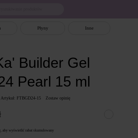
n
Płyny
Inne
a' Builder Gel
24 Pearl 15 ml
Artykuł: FTBGD24-15
Zostaw opinię
ł
ę
, aby wyświetlić rabat skumulowany