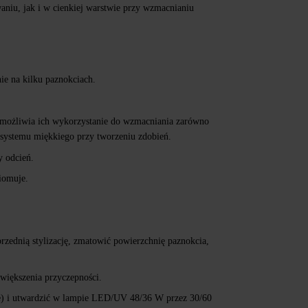
niu, jak i w cienkiej warstwie przy wzmacnianiu
ie na kilku paznokciach.
 umożliwia ich wykorzystanie do wzmacniania zarówno
i systemu miękkiego przy tworzeniu zdobień.
y odcień.
iomuje.
zednią stylizację, zmatowić powierzchnię paznokcia,
iększenia przyczepności.
se) i utwardzić w lampie LED/UV 48/36 W przez 30/60