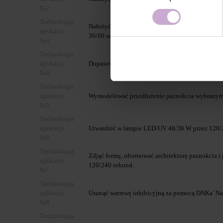
№2
Technologia
Nałożyć DNKa’ Base (zaleca się Multi Base albo 
aplikacji
30/60 sekund.
№3
Technologia
aplikacji
Dopasować i podłożyć formę PAPER NAIL FORM
№4
Technologia
aplikacji
Wymodelować przedłużenie paznokcia wybranym 
№5
Technologia
aplikacji
Utwardzić w lampie LED/UV 48/36 W przez 120/
№6
Technologia
Zdjąć formę, uformować architekturę paznokcia 
aplikacji
120/240 sekund.
№7
Technologia
aplikacji
Usunąć warstwę inhibicyjną za pomocą DNKa’ Nail
№8
Technologia