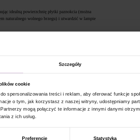
jąc idealną powierzchnię płytki paznokcia (można
em naturalnego wolnego brzegu) i utwardzić w lampie
Cleanser 3 in 1.
 następnie utwardzić przez 120/180 sekund.
Szczegóły
 plików cookie
 METHACRYLATE, ISOBORNYL ACRYLATE, ETHYL
 HYDROXYCYCLOHEXYL PHENYL KETONE, SILICA,
do spersonalizowania treści i reklam, aby oferować funkcje sp
5, CI 77492, CI 77007, CI 77742, CI 77499, CI 77891, CI
ormacje o tym, jak korzystasz z naszej witryny, udostępniamy p
Partnerzy mogą połączyć te informacje z innymi danymi otrzym
u:
nia z ich usług.
sunąć poprzednią stylizację, zmatowić powierzchnię
Preferencje
Statystyka
w celu zwiększenia przyczepności.