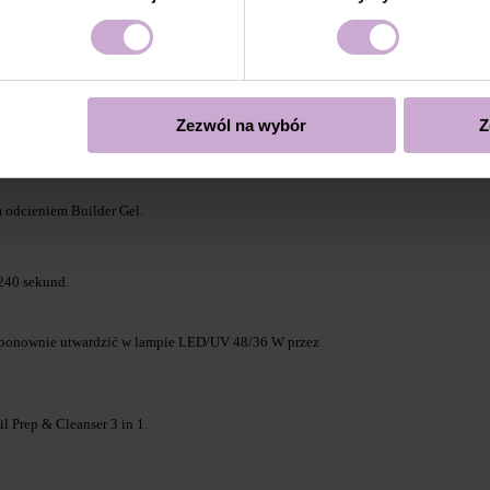
Fiber Base) i utwardzić w lampie LED/UV 48/36 W przez
Zezwól na wybór
Z
 lub TOP FORM pod paznokciem.
odcieniem Builder Gel.
240 sekund.
i ponownie utwardzić w lampie LED/UV 48/36 W przez
 Prep & Cleanser 3 in 1.