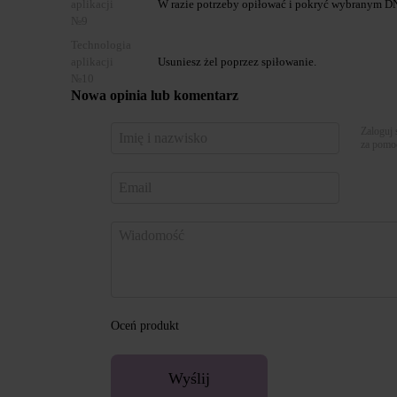
aplikacji
W razie potrzeby opiłować i pokryć wybranym DN
№9
Technologia
aplikacji
Usuniesz żel poprzez spiłowanie.
№10
Nowa opinia lub komentarz
Zaloguj 
za pomo
Oceń produkt
Wyślij