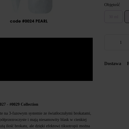
Objętość
30 ml
Dostawa
7 - #0029 Collection
rte na 3-fazowym systemie ze światłoczułymi brokatami,
półprzezroczyste i mają niesamowity blask w cienkiej
użą ilość brokatu, ale dzięki efektowi tiksotropii można