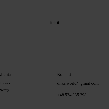
klienta
Kontakt
dnka.world@gmail.com
 dostawa
zwroty
+48 534 035 398