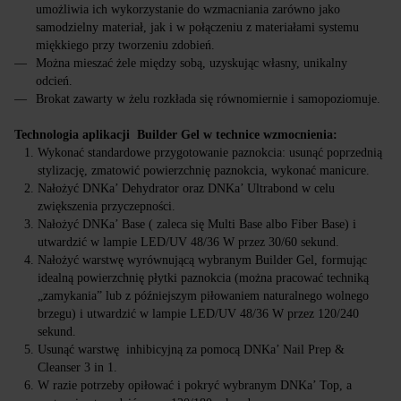
umożliwia ich wykorzystanie do wzmacniania zarówno jako
samodzielny materiał, jak i w połączeniu z materiałami systemu
miękkiego przy tworzeniu zdobień.
Można mieszać żele między sobą, uzyskując własny, unikalny
odcień.
Brokat zawarty w żelu rozkłada się równomiernie i samopoziomuje.
Technologia aplikacji Builder Gel w technice wzmocnienia:
Wykonać standardowe przygotowanie paznokcia: usunąć poprzednią
stylizację, zmatowić powierzchnię paznokcia, wykonać manicure.
Nałożyć DNKa’ Dehydrator oraz DNKa’ Ultrabond w celu
zwiększenia przyczepności.
Nałożyć DNKa’ Base ( zaleca się Multi Base albo Fiber Base) i
utwardzić w lampie LED/UV 48/36 W przez 30/60 sekund.
Nałożyć warstwę wyrównującą wybranym Builder Gel, formując
idealną powierzchnię płytki paznokcia (można pracować techniką
„zamykania” lub z późniejszym piłowaniem naturalnego wolnego
brzegu) i utwardzić w lampie LED/UV 48/36 W przez 120/240
sekund.
Usunąć warstwę inhibicyjną za pomocą DNKa’ Nail Prep &
Cleanser 3 in 1.
W razie potrzeby opiłować i pokryć wybranym DNKa’ Top, a