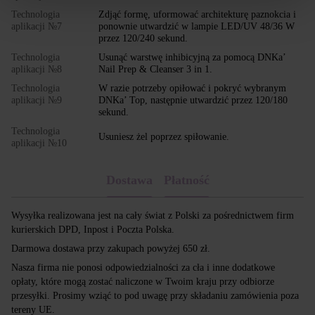
Technologia
Zdjąć formę, uformować architekturę paznokcia i
aplikacji №7
ponownie utwardzić w lampie LED/UV 48/36 W
przez 120/240 sekund.
Technologia
Usunąć warstwę inhibicyjną za pomocą DNKa’
aplikacji №8
Nail Prep & Cleanser 3 in 1.
Technologia
W razie potrzeby opiłować i pokryć wybranym
aplikacji №9
DNKa’ Top, następnie utwardzić przez 120/180
sekund.
Technologia
Usuniesz żel poprzez spiłowanie.
aplikacji №10
Dostawa
Płatność
Wysyłka realizowana jest na cały świat z Polski za pośrednictwem firm
kurierskich DPD, Inpost i Poczta Polska.
Darmowa dostawa przy zakupach powyżej 650 zł.
Nasza firma nie ponosi odpowiedzialności za cła i inne dodatkowe
opłaty, które mogą zostać naliczone w Twoim kraju przy odbiorze
przesyłki. Prosimy wziąć to pod uwagę przy składaniu zamówienia poza
tereny UE.