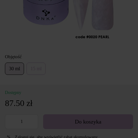
Objętość
30 ml
15 ml
Dostępny
87.50 zł
Do koszyka
Zaloguj się
, aby wyświetlić rabat skumulowany
%