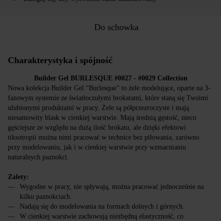
Do schowka
Charakterystyka i spójność
Builder Gel BURLESQUE #0027 - #0029 Collection
Nowa kolekcja Builder Gel “Burlesque” to żele modelujące, oparte na 3-
fazowym systemie ze światłoczułymi brokatami, które staną się Twoimi
ulubionymi produktami w pracy. Żele są półprzezroczyste i mają
niesamowity blask w cienkiej warstwie. Mają średnią gęstość, nieco
gęściejsze ze względu na dużą ilość brokatu, ale dzięki efektowi
tiksotropii można nimi pracować w technice bez piłowania, zarówno
przy modelowaniu, jak i w cienkiej warstwie przy wzmacnianiu
naturalnych paznokci.
Zalety:
Wygodne w pracy, nie spływają, można pracować jednocześnie na
kilku paznokciach.
Nadają się do modelowania na formach dolnych i górnych.
W cienkiej warstwie zachowują niezbędną elastyczność, co