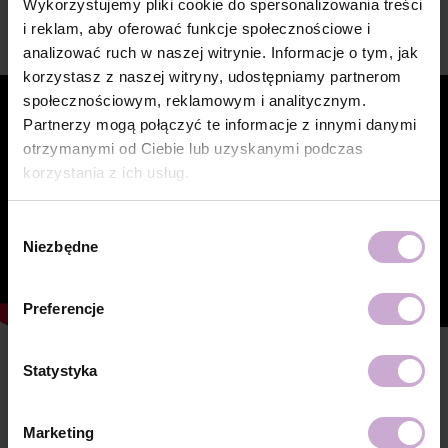
Wykorzystujemy pliki cookie do spersonalizowania treści
i reklam, aby oferować funkcje społecznościowe i
Wideo
analizować ruch w naszej witrynie. Informacje o tym, jak
korzystasz z naszej witryny, udostępniamy partnerom
społecznościowym, reklamowym i analitycznym.
Partnerzy mogą połączyć te informacje z innymi danymi
otrzymanymi od Ciebie lub uzyskanymi podczas
korzystania z ich usług.
Wybór
Niezbędne
zgody
Preferencje
Cechy
Statystyka
Skład
ACRYLATES COPOLYMER,
HYDROXYPROPYL METHACRYLATE,
Marketing
ISOBORNYL ACRYLATE, ETHYL