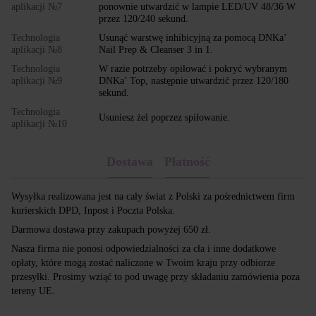
aplikacji №7
ponownie utwardzić w lampie LED/UV 48/36 W
przez 120/240 sekund.
Technologia
Usunąć warstwę inhibicyjną za pomocą DNKa’
aplikacji №8
Nail Prep & Cleanser 3 in 1.
Technologia
W razie potrzeby opiłować i pokryć wybranym
aplikacji №9
DNKa’ Top, następnie utwardzić przez 120/180
sekund.
Technologia
Usuniesz żel poprzez spiłowanie.
aplikacji №10
Dostawa
Płatność
Wysyłka realizowana jest na cały świat z Polski za pośrednictwem firm
kurierskich DPD, Inpost i Poczta Polska.
Darmowa dostawa przy zakupach powyżej 650 zł.
Nasza firma nie ponosi odpowiedzialności za cła i inne dodatkowe
opłaty, które mogą zostać naliczone w Twoim kraju przy odbiorze
przesyłki. Prosimy wziąć to pod uwagę przy składaniu zamówienia poza
tereny UE.