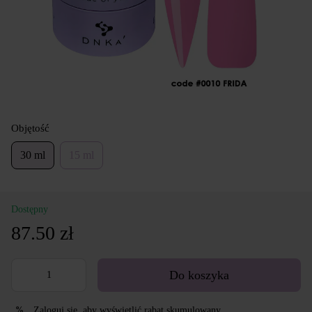
Objętość
30 ml
15 ml
Dostępny
87.50 zł
Do koszyka
Zaloguj się
, aby wyświetlić rabat skumulowany
%